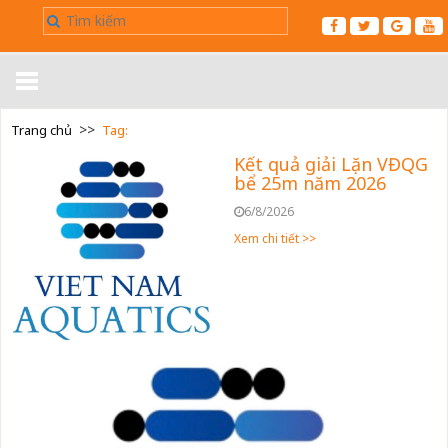
>>
Trang chủ
Tag:
Trang chủ
Kết quả giải Lặn VĐQG
Giới thiệu
bể 25m năm 2026
6/8/2026
Tin tức
Xem chi tiết >>
Điều Lệ
▼
Kết Quả
Luật
▼
Liên hệ