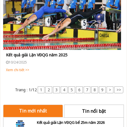
Kết quả giải Lặn VĐQG năm 2025
10/24/2025
Xem chi tiết >>
Trang : 1/12
1
2
3
4
5
6
7
8
9
>
>>
Tin mới nhất
Tin nổi bật
Kết quả giải Lặn VĐQG bể 25m năm 2026