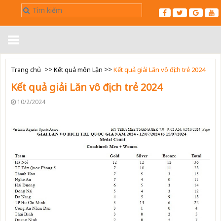
Trang chủ
>>
>>
Trang chủ
Kết quả môn Lặn
Kết quả giải Lăn vô địch trẻ 2024
Kết quả giải Lăn vô địch trẻ 2024
Giới thiệu
10/2/2024
Tin tức
Điều Lệ
▼
Kết Quả
Luật
▼
Liên hệ