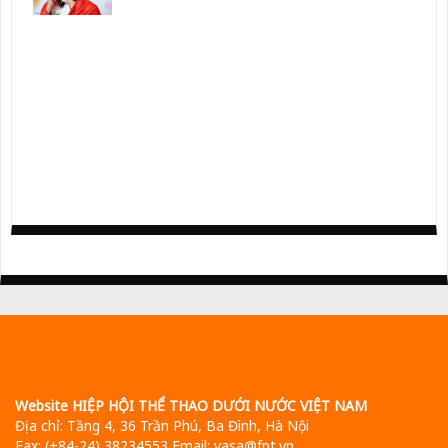
Website HIỆP HỘI THỂ THAO DƯỚI NƯỚC VIỆT NAM
Địa chỉ: Tầng 4, 36 Trần Phú, Ba Đình, Hà Nội
Fax: (+84-24) 38234553 Email: vasa@fpt.vn