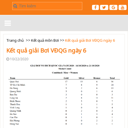
Trang chủ
>>
>>
Trang chủ
Kết quả môn Bơi
Kết quả giải Bơi VĐQG ngày 6
Kết quả giải Bơi VĐQG ngày 6
Giới thiệu
10/22/2020
Tin tức
Điều Lệ
▼
Kết Quả
Luật
▼
Liên hệ