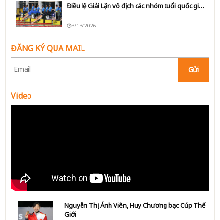
Điều lệ Giải Lặn vô địch các nhóm tuổi quốc gia năm 2026
3/13/2026
ĐĂNG KÝ QUA MAIL
Gửi
Video
Nguyễn Thị Ánh Viên, Huy Chương bạc Cúp Thế
Giới