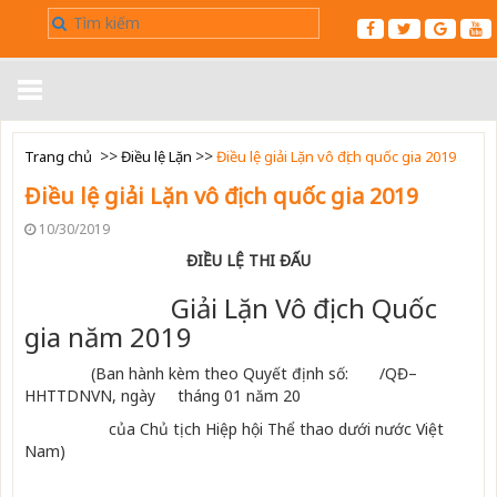
Trang chủ
>>
>>
Trang chủ
Điều lệ Lặn
Điều lệ giải Lặn vô địch quốc gia 2019
Điều lệ giải Lặn vô địch quốc gia 2019
Giới thiệu
10/30/2019
Tin tức
ĐIỀU LỆ THI ĐẤU
Giải Lặn Vô địch Quốc
Điều Lệ
▼
gia năm 2019
Kết Quả
(Ban hành kèm theo Quyết định số: /QĐ–
HHTTDNVN, ngày tháng 01 năm 20
Luật
▼
của Chủ tịch Hiệp hội Thể thao dưới nước Việt
Nam)
Liên hệ