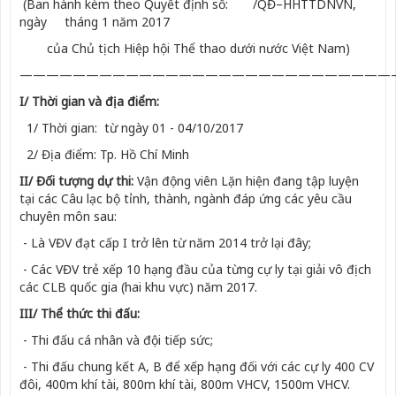
(Ban hành kèm theo Quyết định số: /QĐ–HHTTDNVN,
ngày tháng 1 năm 2017
của Chủ tịch Hiệp hội Thể thao dưới nước Việt Nam)
————————————————————————————
I/ Thời gian và địa điểm:
1/ Thời gian: từ ngày 01 - 04/10/2017
2/ Địa điểm: Tp. Hồ Chí Minh
II/ Đối tượng dự thi:
Vận động viên Lặn hiện đang tập luyện
tại các Câu lạc bộ tỉnh, thành, ngành đáp ứng các yêu cầu
chuyên môn sau:
- Là VĐV đạt cấp I trở lên từ năm 2014 trở lại đây;
- Các VĐV trẻ xếp 10 hạng đầu của từng cự ly tại giải vô địch
các CLB quốc gia (hai khu vực) năm 2017.
III/ Thể thức thi đấu:
- Thi đấu cá nhân và đội tiếp sức;
- Thi đấu chung kết A, B để xếp hạng đối với các cự ly 400 CV
đôi, 400m khí tài, 800m khí tài, 800m VHCV, 1500m VHCV.