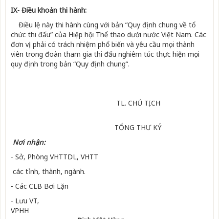
IX- Điều khoản thi hành:
Điều lệ này thi hành cùng với bản “Quy định chung về tổ
chức thi đấu” của Hiệp hội Thể thao dư­ới n­ước Việt Nam. Các
đơn vị phải có trách nhiệm phổ biến và yêu cầu mọi thành
viên trong đoàn tham gia thi đấu nghiêm túc thực hiện mọi
quy định trong bản “Quy định chung”.
TL. CHỦ TỊCH
TỔNG THƯ KÝ
Nơi nhận:
- Sở, Phòng VHTTDL, VHTT
các tỉnh, thành, ngành.
- Các CLB Bơi Lặn
- Lưu VT,
VPHH