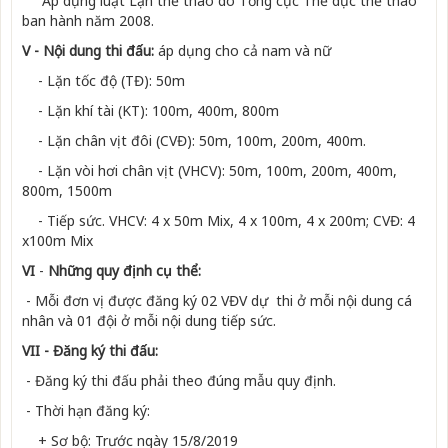
Áp dụng luật Lặn thể thao do Tổng cục Thể dục thể thao
ban hành năm 2008.
V - Nội dung thi đấu:
áp dụng cho cả nam và nữ
- Lặn tốc độ (TĐ): 50m
- Lặn khí tài (KT): 100m, 400m, 800m
- Lặn chân vịt đôi (CVĐ): 50m, 100m, 200m, 400m.
- Lặn vòi hơi chân vịt (VHCV): 50m, 100m, 200m, 400m,
800m, 1500m
- Tiếp sức. VHCV: 4 x 50m Mix, 4 x 100m, 4 x 200m; CVĐ: 4
x100m Mix
VI
-
Những quy định cụ thể:
- Mỗi đơn vị được đăng ký 02 VĐV dự thi ở mỗi nội dung cá
nhân và 01 đội ở mỗi nội dung tiếp sức.
VII - Đăng ký thi đấu:
- Đăng ký thi đấu phải theo đúng mẫu quy định.
- Thời hạn đăng ký:
+ Sơ bộ: Trước ngày 15/8/2019