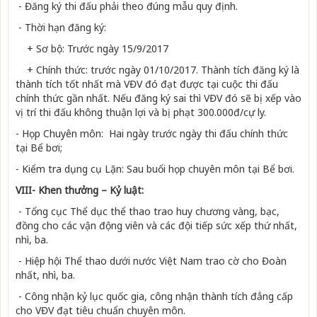
- Đăng ký thi đấu phải theo đúng mẫu quy định.
- Thời hạn đăng ký:
+ Sơ bộ: Trước ngày 15/9/2017
+ Chính thức: trước ngày 01/10/2017. Thành tích đăng ký là
thành tích tốt nhất mà VĐV đó đạt đ­ược tại cuộc thi đấu
chính thức gần nhất. Nếu đăng ký sai thì VĐV đó sẽ bị xếp vào
vị trí thi đấu không thuận lợi và bị phạt 300.000đ/cự ly.
- Họp Chuyên môn: Hai ngày trước ngày thi đấu chính thức
tại Bể bơi;
- Kiểm tra dụng cụ Lặn: Sau buổi họp chuyên môn tại Bể bơi.
VIII- Khen thưởng – Kỷ luật:
- Tổng cục Thể dục thể thao trao huy ch­ương vàng, bạc,
đồng cho các vận động viên và các đội tiếp sức xếp thứ nhất,
nhì, ba.
- Hiệp hội Thể thao dưới nước Việt Nam trao cờ cho Đoàn
nhất, nhì, ba.
- Công nhận kỷ lục quốc gia, công nhận thành tích đẳng cấp
cho VĐV đạt tiêu chuẩn chuyên môn.