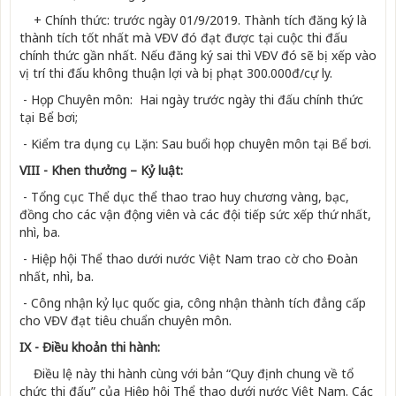
+ Chính thức: trước ngày 01/9/2019. Thành tích đăng ký là
thành tích tốt nhất mà VĐV đó đạt đ­ược tại cuộc thi đấu
chính thức gần nhất. Nếu đăng ký sai thì VĐV đó sẽ bị xếp vào
vị trí thi đấu không thuận lợi và bị phạt 300.000đ/cự ly.
- Họp Chuyên môn: Hai ngày trước ngày thi đấu chính thức
tại Bể bơi;
- Kiểm tra dụng cụ Lặn: Sau buổi họp chuyên môn tại Bể bơi.
VIII - Khen thưởng – Kỷ luật:
- Tổng cục Thể dục thể thao trao huy ch­ương vàng, bạc,
đồng cho các vận động viên và các đội tiếp sức xếp thứ nhất,
nhì, ba.
- Hiệp hội Thể thao dưới nước Việt Nam trao cờ cho Đoàn
nhất, nhì, ba.
- Công nhận kỷ lục quốc gia, công nhận thành tích đẳng cấp
cho VĐV đạt tiêu chuẩn chuyên môn.
IX - Điều khoản thi hành:
Điều lệ này thi hành cùng với bản “Quy định chung về tổ
chức thi đấu” của Hiệp hội Thể thao dư­ới n­ước Việt Nam. Các