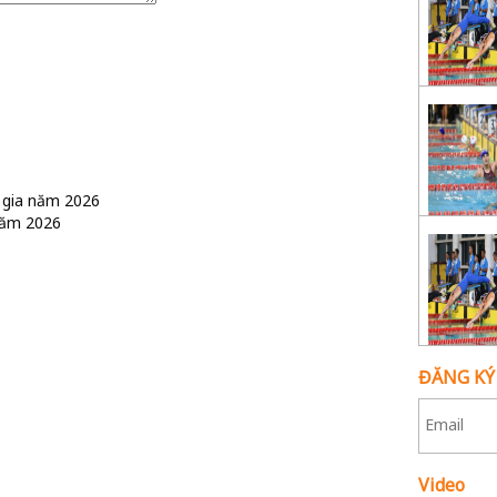
c gia năm 2026
 năm 2026
ĐĂNG KÝ
Video