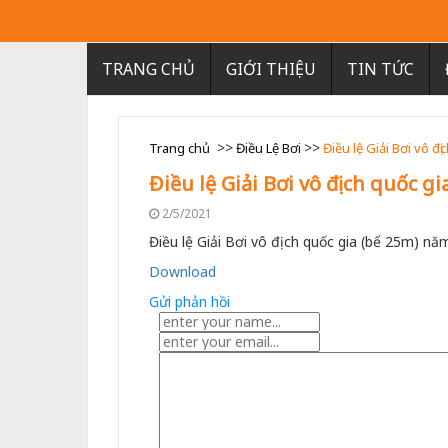
TRANG CHỦ
GIỚI THIỆU
TIN TỨC
>>
>>
Trang chủ
Điều Lệ Bơi
Điều lệ Giải Bơi vô đ
Điều lệ Giải Bơi vô địch quốc g
2/5/2021
Điều lệ Giải Bơi vô địch quốc gia (bể 25m) n
Download
Gửi phản hồi