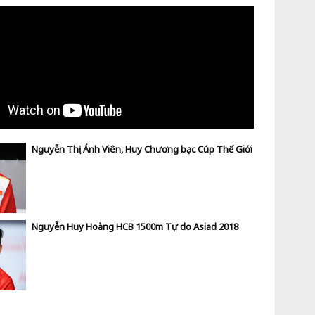
Nguyễn Thị Ánh Viên, Huy Chương bạc Cúp Thế Giới
Nguyễn Huy Hoàng HCB 1500m Tự do Asiad 2018