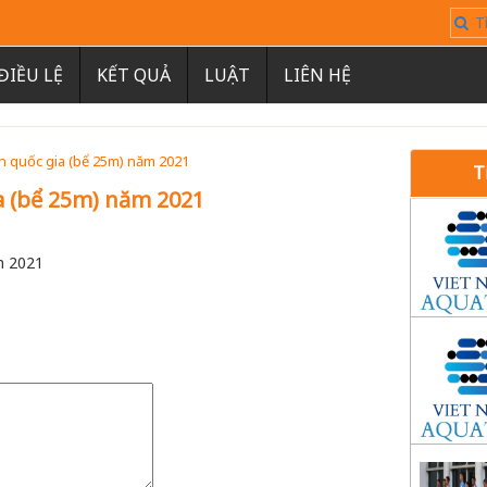
ĐIỀU LỆ
KẾT QUẢ
LUẬT
LIÊN HỆ
ịch quốc gia (bể 25m) năm 2021
T
ia (bể 25m) năm 2021
ăm 2021